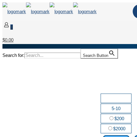
0
$0.00
Search for:
Search Button
Our SEO Packages
Basic
Keywords
5-10
Monthly
$200
Annually
$2000