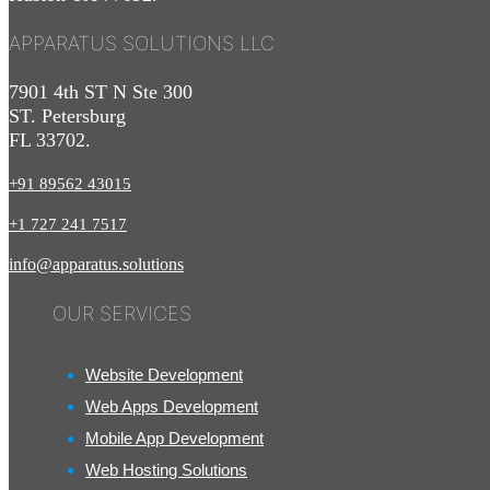
APPARATUS SOLUTIONS LLC
7901 4th ST N Ste 300
ST. Petersburg
FL 33702.
+91 89562 43015
+1
727
241
7517
info@apparatus.solutions
OUR SERVICES
Website Development
Web Apps Development
Mobile App Development
Web Hosting Solutions