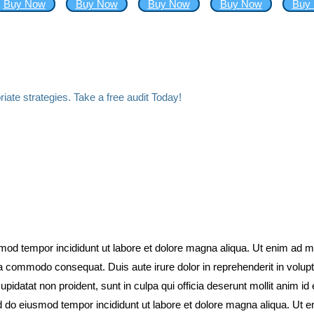
Buy Now
Buy Now
Buy Now
Buy Now
Buy
iate strategies. Take a free audit Today!
smod tempor incididunt ut labore et dolore magna aliqua. Ut enim ad 
ea commodo consequat. Duis aute irure dolor in reprehenderit in volupta
upidatat non proident, sunt in culpa qui officia deserunt mollit anim id 
d do eiusmod tempor incididunt ut labore et dolore magna aliqua. Ut 