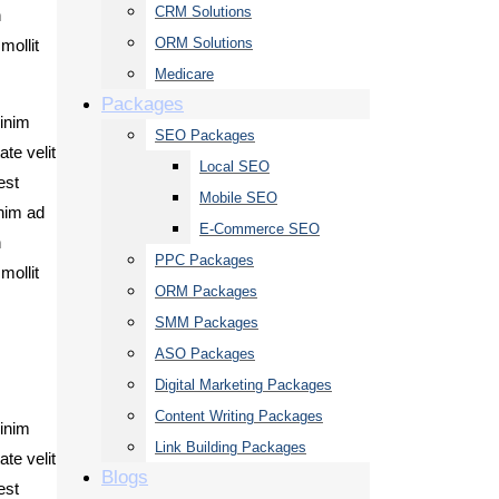
CRM Solutions
n
ORM Solutions
mollit
Medicare
Packages
minim
SEO Packages
te velit
Local SEO
est
Mobile SEO
enim ad
E-Commerce SEO
n
PPC Packages
mollit
ORM Packages
SMM Packages
ASO Packages
Digital Marketing Packages
Content Writing Packages
minim
Link Building Packages
te velit
Blogs
est