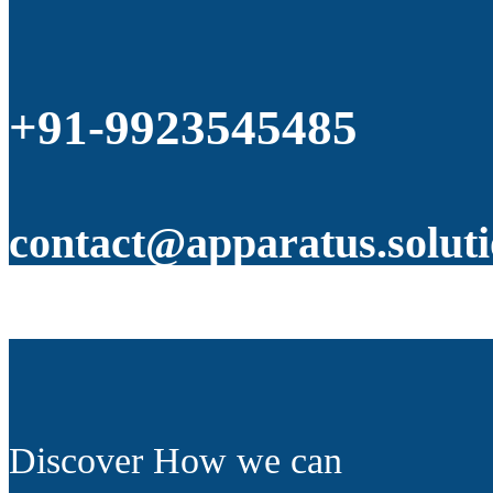
+91-9923545485
contact@apparatus.soluti
Discover How we can