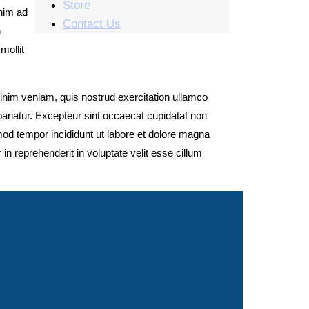
Store
enim ad
Contact Us
n
mollit
minim veniam, quis nostrud exercitation ullamco
 pariatur. Excepteur sint occaecat cupidatat non
smod tempor incididunt ut labore et dolore magna
n reprehenderit in voluptate velit esse cillum