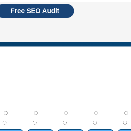
Free SEO Audit
Silver
Gold
Platinum
Business
Pre
5-10
5-10
5-10
5-10
5-
$200
$200
$200
$200
$2000
$2000
$2000
$2000
$